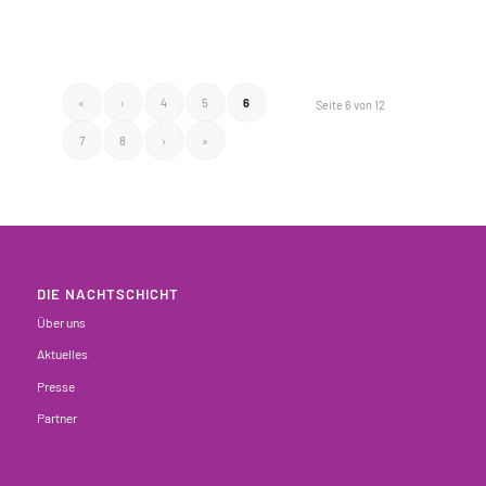
«
‹
4
5
6
Seite 6 von 12
7
8
›
»
DIE NACHTSCHICHT
Über uns
Aktuelles
Presse
Partner