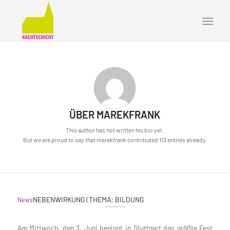
ÜBER
MAREKFRANK
This author has not written his bio yet.
But we are proud to say that
marekfrank
contributed 113 entries already.
NEBENWIRKUNG | THEMA: BILDUNG
News
Am Mittwoch, den 3. Juni beginnt in Stuttgart das größte Fest