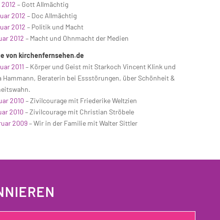
z 2012
– Gott Allmächtig
ruar 2012
– Doc Allmächtig
nuar 2012
– Politik und Macht
uar 2012
– Macht und Ohnmacht der Medien
ge von kirchenfernsehen.de
uar 2011
– Körper und Geist mit Starkoch Vincent Klink und
a Hammann, Beraterin bei Essstörungen, über Schönheit &
eitswahn.
uar 2010
– Zivilcourage mit Friederike Weltzien
uar 2010
– Zivilcourage mit Christian Ströbele
ruar 2009
– Wir in der Familie mit Walter Sittler
NNIEREN