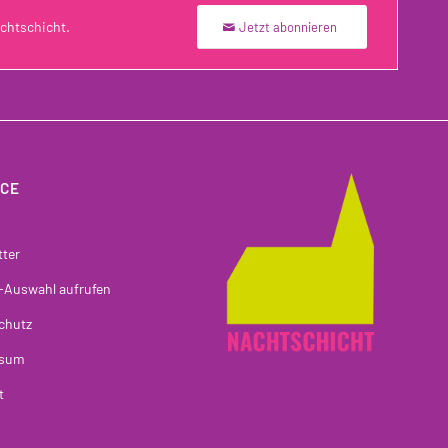
chtschicht.
Jetzt abonnieren
ICE
tter
-Auswahl aufrufen
chutz
ssum
t