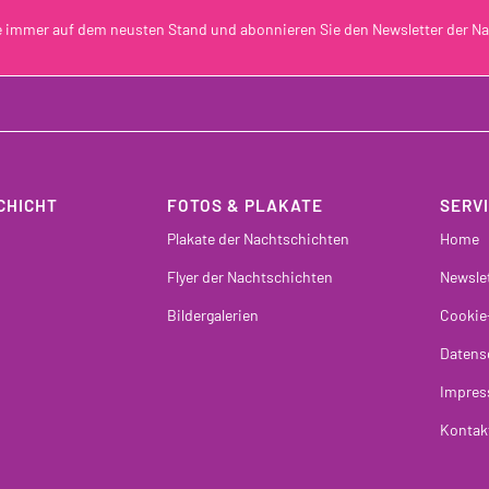
e immer auf dem neusten Stand und abonnieren Sie den Newsletter der Na
CHICHT
FOTOS & PLAKATE
SERV
Plakate der Nachtschichten
Home
Flyer der Nachtschichten
Newsle
Bildergalerien
Cookie
Datens
Impre
Kontak