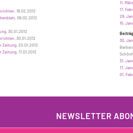
11. Mär
17. Feb
hrichten
, 18.02.2012
29. Ja
henblatt
, 08.02.2012
15. Jan
tung
, 30.01.2012
Beiträ
hrichten
, 30.01.2012
30. Jan
r Zeitung
, 20.01.2012
Barbar
r Zeitung
, 17.01.2012
Schönh
31. Jan
17. Jan
01. Feb
NEWSLETTER ABO