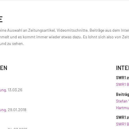
E
 eine Auswahl an Zeitungsartikel, Videomitschnitte, Beiträge aus dem Inte
melt und es kommt immer wieder etwas dazu. Es lohnt sich also von Zeit 
 und zu sehen.
IEN
INT
SWR1 z
SWR1 B
tung
, 13.03.26
Beiträ
Stefan
Hartmu
tung
, 29.01.2018
SWR1 z
SWR1 B