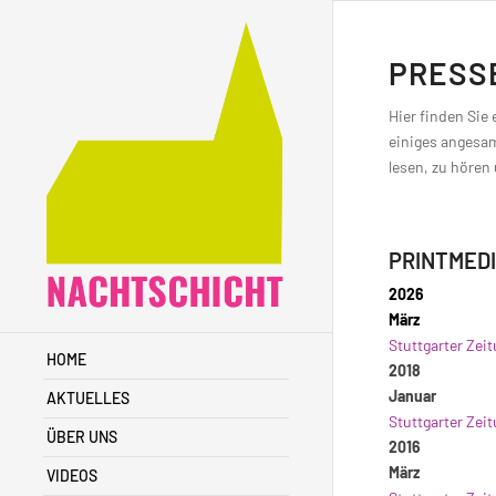
PRESS
Hier finden Sie
einiges angesam
lesen, zu hören
PRINTMED
2026
März
Stuttgarter Zei
HOME
2018
Januar
AKTUELLES
Stuttgarter Zei
ÜBER UNS
2016
März
VIDEOS