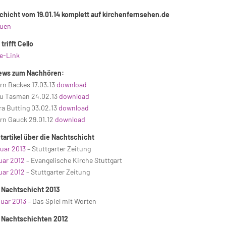
chicht vom 19.01.14 komplett auf kirchenfernsehen.de
uen
trifft Cello
e-Link
iews zum Nachhören:
rn Backes 17.03.13
download
au Tasman 24.02.13
download
ra Butting 03.02.13
download
rn Gauck 29.01.12
download
tartikel über die Nachtschicht
uar 2013
– Stuttgarter Zeitung
uar 2012
– Evangelische Kirche Stuttgart
uar 2012
– Stuttgarter Zeitung
 Nachtschicht 2013
nuar 2013
– Das Spiel mit Worten
 Nachtschichten 2012