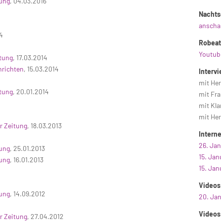
tung
, 04.03.2016
Nachts
anscha
4
Robeat 
Youtub
itung
, 17.03.2014
hrichten
, 15.03.2014
Interv
mit Her
itung
, 20.01.2014
mit Fr
mit Kla
mit Her
r Zeitung
, 18.03.2013
Interne
26. Jan
tung
, 25.01.2013
15. Jan
tung
, 16.01.2013
15. Jan
Videos
tung
, 14.09.2012
20. Ja
Videos
r Zeitung
, 27.04.2012