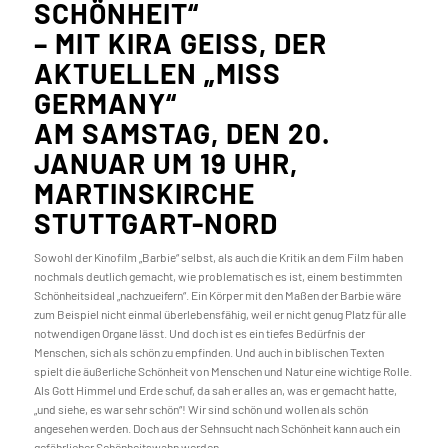
SCHÖNHEIT“
– MIT KIRA GEISS, DER
AKTUELLEN „MISS
GERMANY“
AM SAMSTAG, DEN 20.
JANUAR UM 19 UHR,
MARTINSKIRCHE
STUTTGART-NORD
Sowohl der Kinofilm „Barbie“ selbst, als auch die Kritik an dem Film haben
nochmals deutlich gemacht, wie problematisch es ist, einem bestimmten
Schönheitsideal „nachzueifern“. Ein Körper mit den Maßen der Barbie wäre
zum Beispiel nicht einmal überlebensfähig, weil er nicht genug Platz für alle
notwendigen Organe lässt. Und doch ist es ein tiefes Bedürfnis der
Menschen, sich als schön zu empfinden. Und auch in biblischen Texten
spielt die äußerliche Schönheit von Menschen und Natur eine wichtige Rolle.
Als Gott Himmel und Erde schuf, da sah er alles an, was er gemacht hatte,
„und siehe, es war sehr schön“! Wir sind schön und wollen als schön
angesehen werden. Doch aus der Sehnsucht nach Schönheit kann auch ein
gefährlicher Schönheitswahn werden.