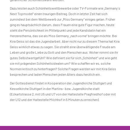
Dazu leisten auch Schönheitswettbewerbe oder TV-Formate wie „Germany´s
Next Topmodel“ einen traurigen Beitrag. Doch in letzter Zeit hat sich
zumindest bei dem Wettbewerb zur „Miss Germany“ einiges getan. Früher
ging es hauptsächlich darum, dass Frauen eine gute Figur machen, heute
steht die Persönlichkeit im Mittelpunkt und jede Kandidatin hat ein
Herzensthema, das sie als Miss Germany „nach vorne“ bringen möchte. Bei
Kira Geiss ist das die Jugendarbeit. Aber nicht nur zu diesem Thema hat Kira
Geiss wirklich etwas zu sagen. Sie strahlt eine überwältigende Freude am
Leben und große Liebe zu Gott und den Menschen aus. Woher nimmt sie ihr
gutes Selbstwertgefühl? Wie definiert sie für sich „Schönheit“ und wie geht
sie mit prägenden Schönheitsidealen um? Wie schaffen wir es, solche
Normen kritisch zu hinterfragen? Solche Fragen werden wir mit Kira Geiss
besprechen und laden Menschen jeden Alters dazu herzlich ein.
Der Gottesdienst findet in Kooperation der Jugendkirche Stuttgart und
Kesselkirche Stuttgart in der Martins- bzw. Jugendkirche statt
(Eckartstrasse 2, mit U5 und U7 von der Haltestelle Pragfriedhof oder mit
der U12 und der Haltestelle Milchhof in 5 Minuten zu erreichen).