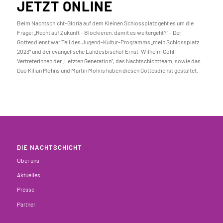
JETZT ONLINE
Beim Nachtschicht-Gloria auf dem Kleinen Schlossplatz geht es um die
Frage: „Recht auf Zukunft – Blockieren, damit es weitergeht?“ – Der
Gottesdienst war Teil des Jugend-Kultur-Programms „mein Schlossplatz
2023“ und der evangelische Landesbischof Ernst-Wilhelm Gohl,
Vertreterinnen der „Letzten Generation“, das Nachtschichtteam, sowie das
Duo Kilian Mohns und Martin Mohns haben diesen Gottesdienst gestaltet.
DIE NACHTSCHICHT
Über uns
Aktuelles
Presse
Partner