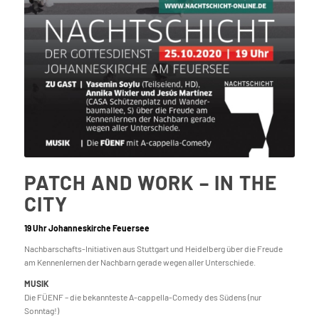
PATCH AND WORK – IN THE
CITY
19 Uhr Johanneskirche Feuersee
Nachbarschafts-Initiativen aus Stuttgart und Heidelberg über die Freude
am Kennenlernen der Nachbarn gerade wegen aller Unterschiede.
MUSIK
Die FÜENF – die bekannteste A-cappella-Comedy des Südens (nur
Sonntag!)