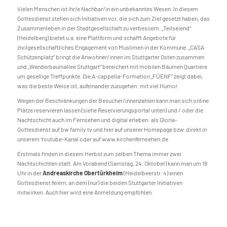
Vielen Menschen ist ihr/e Nachbar/in ein unbekanntes Wesen. In diesem
Gottesdienst stellen sich Initiativen vor, die sich zum Ziel gesetzt haben, das
Zusammenleben in der Stadtgesellschaft zu verbessern: „Teilseiend“
(Heidelberg) bietet u.a. eine Plattform und schafft Angebote für
zivilgesellschaftliches Engagement von Muslimen in der Kommune. „CASA
Schützenplatz“ bringt die Anwohner/innen im Stuttgarter Osten zusammen
und „Wanderbaumallee Stuttgart“ bereichert mit mobilen Bäumen Quartiere
um gesellige Treffpunkte. Die A-cappella-Formation „FÜENF“ zeigt dabei,
was die beste Weise ist, aufeinander zuzugehen: mit viel Humor.
Wegen der Beschränkungen der Besucher/innenzahlen kann man sich online
Plätze reservieren lassen (siehe Reservierungsportal unten) und / oder die
Nachtschicht auch im Fernsehen und digital erleben: als Gloria-
Gottesdienst auf bw family.tv und hier auf unserer Homepage bzw. direkt in
unserem Youtube-Kanal oder auf www.kirchenfernsehen.de
Erstmals finden in diesem Herbst zum selben Thema immer zwei
Nachtschichten statt. Am Vorabend (Samstag, 24. Oktober) kann man um 19
Uhr in der
Andreaskirche Obertürkheim
(Heidelbeerstr. 4) einen
Gottesdienst feiern, an dem (nur) die beiden Stuttgarter Initiativen
mitwirken. Auch hier wird eine Anmeldung empfohlen.