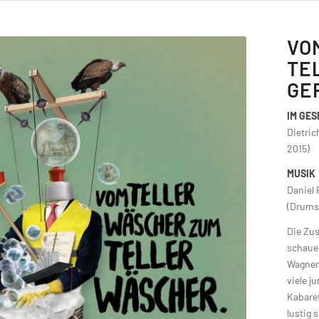
VO
TE
GE
IM GE
Dietric
2015)
MUSIK
Daniel 
(Drums)
Die Zus
schauen
Wagner 
viele j
Kabaret
lustig 