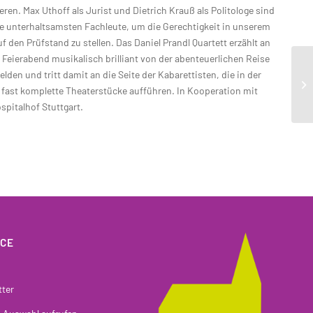
eren. Max Uthoff als Jurist und Dietrich Krauß als Politologe sind
e unterhaltsamsten Fachleute, um die Gerechtigkeit in unserem
f den Prüfstand zu stellen. Das Daniel Prandl Quartett erzählt an
Feierabend musikalisch brilliant von der abenteuerlichen Reise
elden und tritt damit an die Seite der Kabarettisten, die in der
 fast komplette Theaterstücke aufführen. In Kooperation mit
pitalhof Stuttgart.
ICE
tter