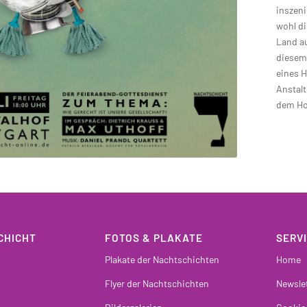
inszeni
wohl di
Land au
diesem 
eines H
Anstalt
dem Hos
CHICHT
FOTOS & PLAKATE
SERV
Plakate der Nachtschichten
Home
Flyer der Nachtschichten
Newsle