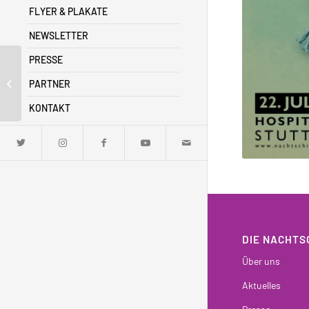
FLYER & PLAKATE
NEWSLETTER
PRESSE
Die Dritte Welt geht
unter | Thema:
PARTNER
Gerechtigkeit
KONTAKT
DIE NACHTS
Über uns
Aktuelles