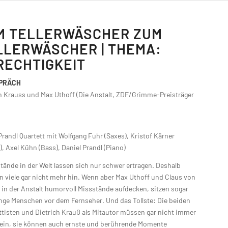
M TELLERWÄSCHER ZUM
LLERWÄSCHER | THEMA:
RECHTIGKEIT
SPRÄCH
h Krauss und Max Uthoff (Die Anstalt, ZDF/Grimme-Preisträger
Prandl Quartett mit Wolfgang Fuhr (Saxes), Kristof Kärner
, Axel Kühn (Bass), Daniel Prandl (Piano)
tände in der Welt lassen sich nur schwer ertragen. Deshalb
 viele gar nicht mehr hin. Wenn aber Max Uthoff und Claus von
in der Anstalt humorvoll Missstände aufdecken, sitzen sogar
unge Menschen vor dem Fernseher. Und das Tollste: Die beiden
tisten und Dietrich Krauß als Mitautor müssen gar nicht immer
sein, sie können auch ernste und berührende Momente